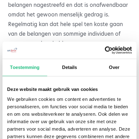
belangen nagestreefd en dat is onafwendbaar
omdat het gewoon menselijk gedrag is.
Regelmatig kan dat hele spel ten koste gaan
van de belangen van sommige individuen of
groepen en daar hebben we een vangnet voor
nodig. Een activerend en solidair vangnet voor
iedereen. Dat vangnet (hoe royaal of karig ook)
Toestemming
Details
Over
kan niet anders dan uit de productiviteit van de
gehele beroepsbevolking betaald worden en
Deze website maakt gebruik van cookies
daaraan moeten zowel werkgevers als
We gebruiken cookies om content en advertenties te
werkenden bijdragen. Daarvoor is allang alle
personaliseren, om functies voor social media te bieden
draagvlak aanwezig.
en om ons websiteverkeer te analyseren. Ook delen we
informatie over uw gebruik van onze site met onze
partners voor social media, adverteren en analyse. Deze
Helpen in plaats van verbieden
partners kunnen deze gegevens combineren met andere