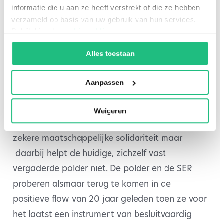
informatie die u aan ze heeft verstrekt of die ze hebben
of verplichten
verzameld op basis van uw gebruik van hun services.
Bekijk hier de
cookiemelding
.
De overheid heeft allang alle draagvlak om
Alles toestaan
kwetsbaren te beschermen maar niet om met
allerlei verboden en geboden, zogenaamde
Aanpassen
hulp te bieden tegen wil en dank. De overheid
kan zich beter beperken tot het zorgen voor
Weigeren
rechtsgelijkheid en voor de organisatie van een
zekere maatschappelijke solidariteit maar
daarbij helpt de huidige, zichzelf vast
vergaderde polder niet. De polder en de SER
proberen alsmaar terug te komen in de
positieve flow van 20 jaar geleden toen ze voor
het laatst een instrument van besluitvaardig