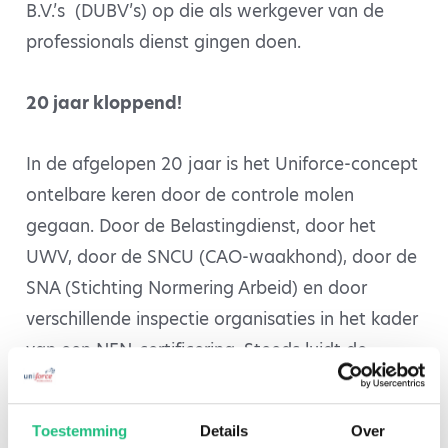
B.V.’s (DUBV’s) op die als werkgever van de
professionals dienst gingen doen.
20 jaar kloppend!
In de afgelopen 20 jaar is het Uniforce-concept
ontelbare keren door de controle molen
gegaan. Door de Belastingdienst, door het
UWV, door de SNCU (CAO-waakhond), door de
SNA (Stichting Normering Arbeid) en door
verschillende inspectie organisaties in het kader
van een NEN-certificering. Steeds luidt de
conclusie dat sprake is van detachering en dat
verbaast ons bij Uniforce nooit want dat is nu
Toestemming
Details
Over
juist vanaf het ontstaan van de DUBV ons