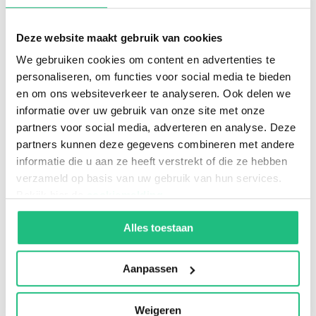
leidend principe. Alles moet kloppen, niets
Deze website maakt gebruik van cookies
wordt ontdoken, alle afdrachten worden
gedaan en dat controleren we dagelijks. De
We gebruiken cookies om content en advertenties te
personaliseren, om functies voor social media te bieden
DUBV bestaat al meer dan 20 jaar en werkte
en om ons websiteverkeer te analyseren. Ook delen we
voordat de VAR bestond, werkte tijdens het
informatie over uw gebruik van onze site met onze
bestaan van de VAR tot mei 2016 en de DUBV
partners voor social media, adverteren en analyse. Deze
partners kunnen deze gegevens combineren met andere
klopte nadat de VAR weer was afgeschaft. Wel
informatie die u aan ze heeft verstrekt of die ze hebben
raakte ook Uniforce na een rechtszaak haar
verzameld op basis van uw gebruik van hun services.
vrijwarende verklaring vooraf, per 1 januari
Bekijk hier de
cookiemelding
.
2020 kwijt zoals de zzp’er de VAR al eerder
Alles toestaan
kwijt raakte. Dit kwam omdat de rechter vond
dat dit concurrentievervalsend werkte omdat
Aanpassen
niemand meer een vrijwaring vooraf had en
Uniforce als enige nog wel zo’n verklaring had
.
Weigeren