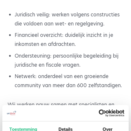
Juridisch veilig: werken volgens constructies
die voldoen aan wet- en regelgeving.
Financieel overzicht: duidelijk inzicht in je
inkomsten en afdrachten.
Ondersteuning: persoonlijke begeleiding bij
juridische en fiscale vragen.
Netwerk: onderdeel van een groeiende
community van meer dan 600 zelfstandigen.
Wij werken nauw samen met specialisten en
voldoen aan de strenge normen van onder
meer de VVDN, zodat jij altijd kunt vertrouwen
Toestemming
Details
Over