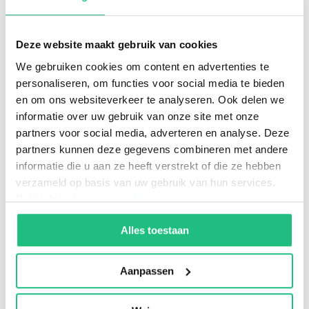
op de juiste ondersteuning.
Deze website maakt gebruik van cookies
Wat kan ik nu al doen om
We gebruiken cookies om content en advertenties te
personaliseren, om functies voor social media te bieden
voorbereid te zijn?
en om ons websiteverkeer te analyseren. Ook delen we
informatie over uw gebruik van onze site met onze
Breng je huidige werkrelaties in kaart.
partners voor social media, adverteren en analyse. Deze
partners kunnen deze gegevens combineren met andere
Check of je aan de zelfstandig criteria
informatie die u aan ze heeft verstrekt of die ze hebben
voldoet.
verzameld op basis van uw gebruik van hun services.
Bekijk hier de
cookiemelding
.
Verken alternatieve werkvormen zoals de
DUBV.
Alles toestaan
Vraag vrijblijvend advies bij Uniforce.
Aanpassen
Veranderingen in de wetgeving hoeven jouw