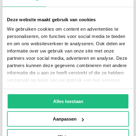
Deze website maakt gebruik van cookies
We gebruiken cookies om content en advertenties te
personaliseren, om functies voor social media te bieden
en om ons websiteverkeer te analyseren. Ook delen we
informatie over uw gebruik van onze site met onze
partners voor social media, adverteren en analyse. Deze
partners kunnen deze gegevens combineren met andere
22 mei 2025
informatie die u aan ze heeft verstrekt of die ze hebben
verzameld op basis van uw gebruik van hun services.
Zelfstandig professional of loondienst?
Bekijk hier de
cookiemelding
.
Voorkom schijnzelfstandigheid onder de
Alles toestaan
Wet DBA
Aanpassen